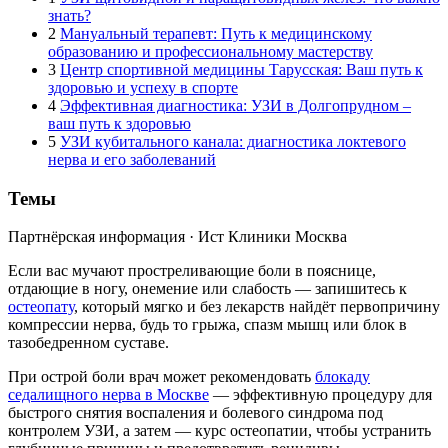
знать?
2
Мануальный терапевт: Путь к медицинскому
образованию и профессиональному мастерству
3
Центр спортивной медицины Тарусская: Ваш путь к
здоровью и успеху в спорте
4
Эффективная диагностика: УЗИ в Долгопрудном –
ваш путь к здоровью
5
УЗИ кубитального канала: диагностика локтевого
нерва и его заболеваний
Темы
Партнёрская информация · Ист Клиники Москва
Если вас мучают простреливающие боли в пояснице,
отдающие в ногу, онемение или слабость — запишитесь к
остеопату
, который мягко и без лекарств найдёт первопричину
компрессии нерва, будь то грыжа, спазм мышц или блок в
тазобедренном суставе.
При острой боли врач может рекомендовать
блокаду
седалищного нерва в Москве
— эффективную процедуру для
быстрого снятия воспаления и болевого синдрома под
контролем УЗИ, а затем — курс остеопатии, чтобы устранить